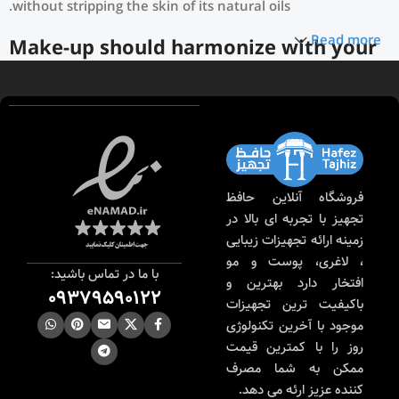
without stripping the skin of its natural oils.
Read more
Make-up should harmonize with your
outfit, hairstyle and accessories.
If you’ve been following Care to Beauty for a while, you
that our specialty is French pharmacy skincare. These were
the first brands we worked with and we continue to
identify with their ethos–for us, there’s nothing better
فروشگاه آنلاین حافظ
than gentle skincare products that focus on resolving skin
تجهیز با تجربه ای بالا در
concerns without disrupting the skin barrier.
زمینه ارائه تجهیزات زیبایی
، لاغری، پوست و مو
If you’re looking to replenish your skincare stash with
با ما در تماس باشید:
افتخار دارد بهترین و
French pharmacy products at discounted prices, we have
09379590122
باکیفیت ترین تجهیزات
offers of up to 50%–time to stock up on iconic moisturizers
موجود با آخرین تکنولوژی
like Avenge Tolerance Control Soothing Skin Recovery
روز را با کمترین قیمت
Cream, or rich lip balms like NUKE Rave de Miel Honey Lip
ممکن به شما مصرف
Balm Ultra Nourishing and Repairing.
کننده عزیز ارئه می دهد.