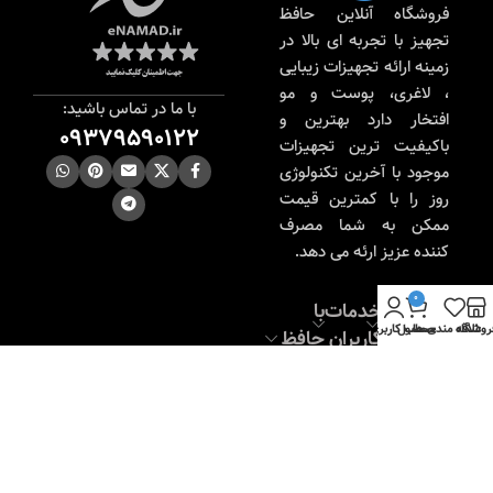
فروشگاه آنلاین حافظ
تجهیز با تجربه ای بالا در
زمینه ارائه تجهیزات زیبایی
، لاغری، پوست و مو
با ما در تماس باشید:
افتخار دارد بهترین و
09379590122
باکیفیت ترین تجهیزات
موجود با آخرین تکنولوژی
روز را با کمترین قیمت
ممکن به شما مصرف
کننده عزیز ارئه می دهد.
0
راهنمای
خدمات
با
روشگاه
علاقه مندی ها
محصول
حساب کاربری من
کاربران
کاربران
حافظ
تجهیز