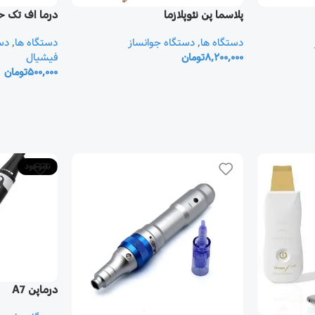
پلاسما پن نئوپلازما
درما اف تک ح
دستگاه ها
,
دستگاه جوانساز
دستگاه ها
,
دس
8,200,000
تومان
فیشیال
500,000
تومان
ناموجود
درماپن A7