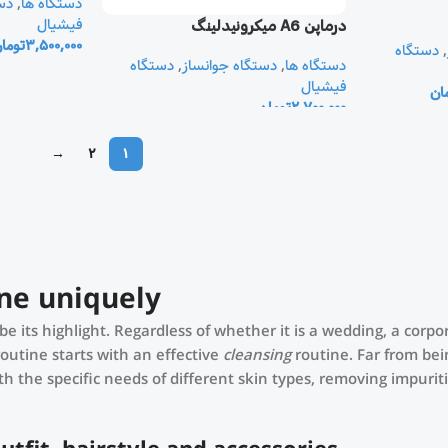
دستگاه ها
,
دس
فیشیال
درماپن A6 ميکرونيدلينگ
3,500,000
توما
,
دستگاه
دستگاه ها
,
دستگاه جوانساز
,
دستگاه
فیشیال
ان
2,700,000
تومان
→
2
1
ne uniquely!
be its highlight. Regardless of whether it is a wedding, a corp
routine starts with an effective
cleansing
routine. Far from bei
h the specific needs of different skin types, removing impurit