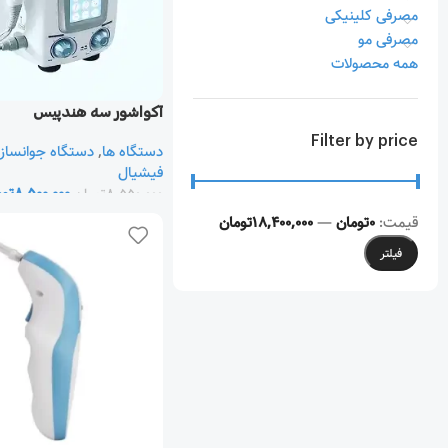
مصرفی کلینیکی
مصرفی مو
همه محصولات
آکواشور سه هندپیس
Filter by price
دستگاه ها
,
دستگاه جوانساز
فیشیال
8,500,000
توم
8,550,000
تومان
قیمت:
0تومان
—
18,400,000تومان
فیلتر