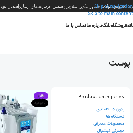
Skip to navigation
یم خصوصی
سوالات متداول
پیگیری سفارش
راهنمای خرید
راهنمای ارسال
راهنمای عود
Skip to main content
نه
فروشگاه
بلاگ
درباره ما
تماس با ما
پوست
-1%
Product categories
ناموجود
بدون دسته‌بندی
دستگاه ها
محصولات مصرفی
مصرفی فیشیال