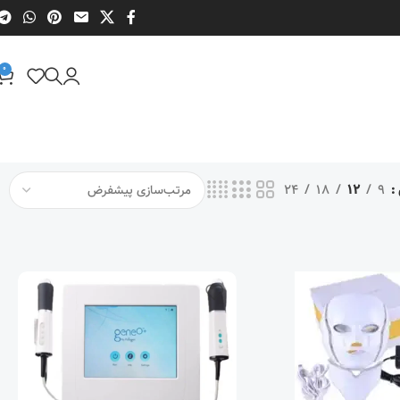
0
24
18
12
9