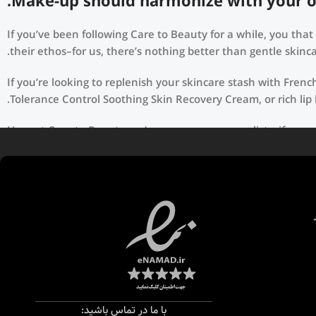
Make-up should harmonize with your out
If you’ve been following Care to Beauty for a while, you tha
their ethos–for us, there’s nothing better than gentle skinca
If you’re looking to replenish your skincare stash with Fren
Tolerance Control Soothing Skin Recovery Cream, or rich lip
Here at Care to Beauty, we’re sunscreen evangelists: if you 
(it helps prevent photoaging and some forms of dark spots an
chemical sunscreens, tinted or untinted, in milky or creamy 
با ما در تماس باشید: