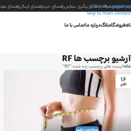
Skip to navigation
یم خصوصی
سوالات متداول
پیگیری سفارش
راهنمای خرید
راهنمای ارسال
راهنمای عود
Skip to main content
نه
فروشگاه
بلاگ
درباره ما
تماس با ما
آرشیو برچسب ها RF
خانه
پست های برچسب زده شده "RF"
16
اکتبر
دسته‌بندی نشده