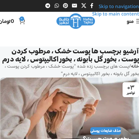
Skip to navigation
Skip to main content
0
منو
0
تومان
آرشیو برچسب ها پوست خشک ، مرطوب کردن
پوست ، بخور گل بابونه ، بخور اکالیپتوس ، لایه درم
خانه
پست های برچسب زده شده "پوست خشک ، مرطوب کردن پوست ،
بخور گل بابونه ، بخور اکالیپتوس ، لایه درم"
03
نوامبر
حذف ضایعات پوستی
بخور صورت چیست؟