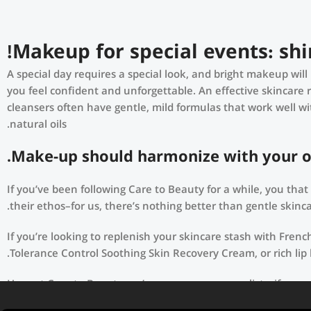
Makeup for special events: shi
A special day requires a special look, and bright makeup will 
you feel confident and unforgettable. An effective skincare 
cleansers often have gentle, mild formulas that work well wit
natural oils.
Make-up should harmonize with your out
If you’ve been following Care to Beauty for a while, you tha
their ethos–for us, there’s nothing better than gentle skinca
If you’re looking to replenish your skincare stash with Fren
Tolerance Control Soothing Skin Recovery Cream, or rich lip
Here at Care to Beauty, we’re sunscreen evangelists: if you 
(it helps prevent photoaging and some forms of dark spots an