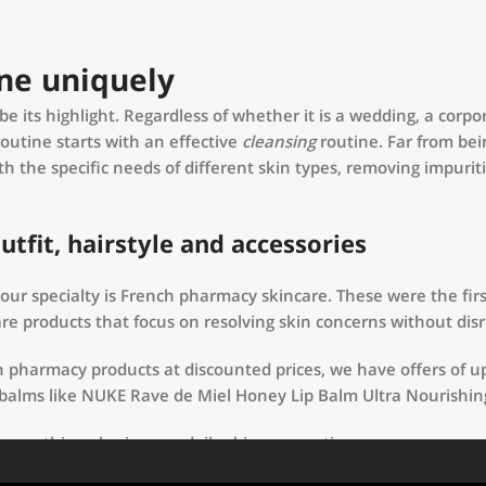
ne uniquely!
be its highlight. Regardless of whether it is a wedding, a corp
routine starts with an effective
cleansing
routine. Far from bei
h the specific needs of different skin types, removing impurit
fit, hairstyle and accessories.
t our specialty is French pharmacy skincare. These were the fi
re products that focus on resolving skin concerns without disru
ch pharmacy products at discounted prices, we have offers of u
 balms like NUKE Rave de Miel Honey Lip Balm Ultra Nourishin
use nothing else in your daily skincare routine, use sunscreen
d hyperpigmentation) to the health-related (it’s our first lin