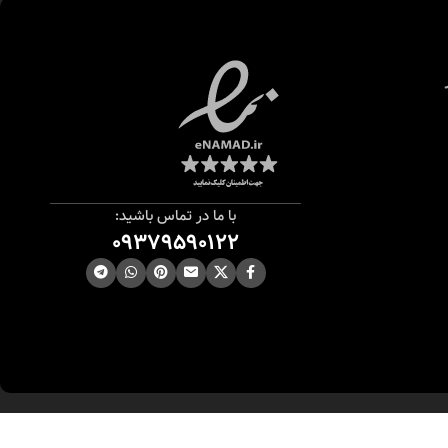
chemical sunscreens, tinted or untinted, in milky or creamy 
با ما در تماس باشید:
09379590122