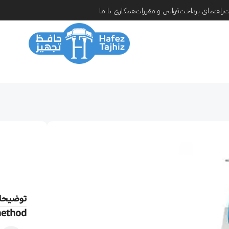
ت
راهنمای پرداخت
قوانین و مقررات
همکاری با ما
توضیحا
method