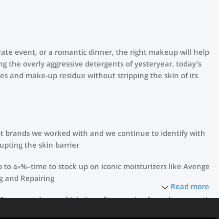
orate event, or a romantic dinner, the right makeup will help
ng the overly aggressive detergents of yesteryear, today’s
ies and make-up residue without stripping the skin of its
rst brands we worked with and we continue to identify with
pting the skin barrier.
p to 50%–time to stock up on iconic moisturizers like Avenge
g and Repairing.
Read more
. Sunscreen has multiple benefits, ranging from the cosmetic
e of defense against skin cancer). Between mineral and