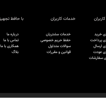
textures, or even gel-like consistencies, there’s a world of su
کاربران
خدمات کاربران
با حافظ تجهیز
ی خرید
خدمات مشتریان
درباره ما
ای پرداخت
حفظ حریم خصوصی
تماس با ما
ی ارسال
سوالات متداول
همکاری با ما
ای عودت
قوانین و مقررات
بلاگ
ی سفارشات