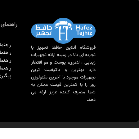
nscreen options out there, so we know there’s one for you.
راهنمای 
راهنما
فروشگاه آنلاین حافظ تجهیز با
راهنم
تجربه ای بالا در زمینه ارائه تجهیزات
راهنما
زیبایی ، لاغری، پوست و مو افتخار
راهنم
دارد بهترین و باکیفیت ترین
پیگیر
تجهیزات موجود با آخرین تکنولوژی
روز را با کمترین قیمت ممکن به
شما مصرف کننده عزیز ارئه می
دهد.