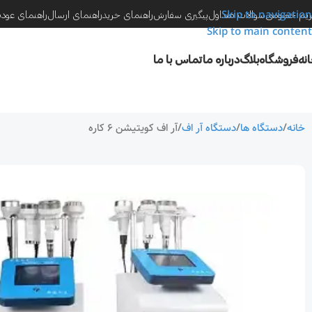
Skip to navigation
یم خصوصی
سوالات متداول
پیگیری سفارش
راهنمای خرید
راهنمای ارسال
راهنمای عود
Skip to main content
نه
فروشگاه
بلاگ
درباره ما
تماس با ما
خانه
دستگاه ها
دستگاه آر اف
آر اف کویتیشن ۶ کاره