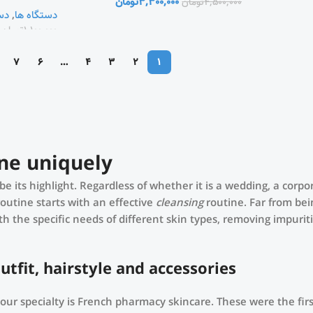
تومان
3,300,000
تومان
4,500,000
گی
,
دستگاه ها
تومان
1,100,000
7
6
…
4
3
2
1
ne uniquely!
be its highlight. Regardless of whether it is a wedding, a corp
routine starts with an effective
cleansing
routine. Far from bei
h the specific needs of different skin types, removing impurit
fit, hairstyle and accessories.
t our specialty is French pharmacy skincare. These were the fi