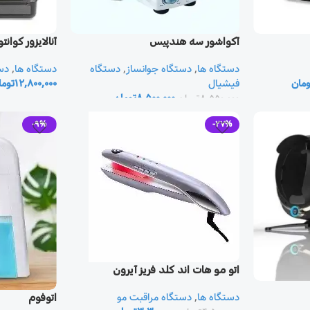
یزور کوانتوم Quantum Resonant
آکواشور سه هندپیس
زور
,
دستگاه ها
دستگاه
,
دستگاه جوانساز
,
دستگاه ها
ومان
12,800,000
فیشیال
توما
تومان
8,500,000
تومان
8,550,000
-9%
-27%
اتو مو هات اند كلد فريز آيرون
دستگاه مراقبت مو
,
دستگاه ها
اتوفوم