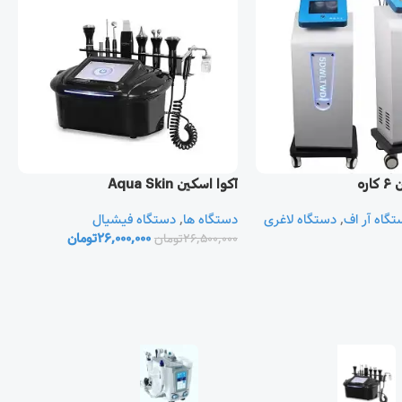
ره
آکوا اسکین Aqua Skin
آ
تگاه آر اف
,
دستگاه لاغری
دستگاه ها
,
دستگاه فیشیال
د
26,000,000
تومان
ف
26,500,000
تومان
0