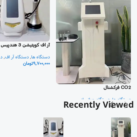
آر اف كويتيشن 3 هندپيس
دستگاه ها
,
دستگاه آر اف
,
دس
9,700,000
تومان
CO2 فرکشنال
دستگاه ها
,
دستگاه جوانساز
Recently Viewed