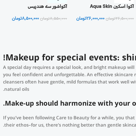
آکوا اسکین Aqua Skin
آکواشور سه هندپیس
t
26,000,000
تومان
8,500,000
تومان
0
26,500,000
تومان
8,550,000
تومان
Makeup for special events: shi
A special day requires a special look, and bright makeup will 
you feel confident and unforgettable. An effective skincare 
cleansers often have gentle, mild formulas that work well wit
natural oils.
Make-up should harmonize with your out
If you’ve been following Care to Beauty for a while, you tha
their ethos–for us, there’s nothing better than gentle skinca