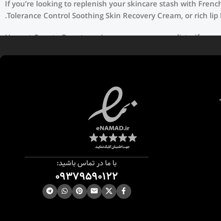
If you’re looking to replenish your skincare stash with Fren
Tolerance Control Soothing Skin Recovery Cream, or rich lip
Here at Care to Beauty, we’re sunscreen evangelists: if you 
(it helps prevent photoaging and some forms of dark spots an
chemical sunscreens, tinted or untinted, in milky or creamy 
با ما در تماس باشید:
09379590122