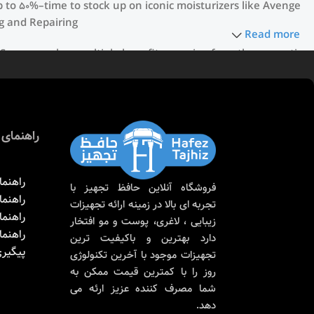
p to 50%–time to stock up on iconic moisturizers like Avenge
g and Repairing.
Read more
. Sunscreen has multiple benefits, ranging from the cosmetic
e of defense against skin cancer). Between mineral and
nscreen options out there, so we know there’s one for you.
راهنمای 
راهنما
فروشگاه آنلاین حافظ تجهیز با
راهنم
تجربه ای بالا در زمینه ارائه تجهیزات
راهنما
زیبایی ، لاغری، پوست و مو افتخار
راهنم
دارد بهترین و باکیفیت ترین
پیگیر
تجهیزات موجود با آخرین تکنولوژی
روز را با کمترین قیمت ممکن به
شما مصرف کننده عزیز ارئه می
دهد.