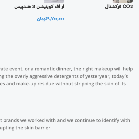
CO2 فرکشنال
آر اف كويتيشن 3 هندپيس
9,700,000
تومان
orate event, or a romantic dinner, the right makeup will help
ng the overly aggressive detergents of yesteryear, today’s
ies and make-up residue without stripping the skin of its
rst brands we worked with and we continue to identify with
pting the skin barrier.