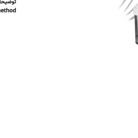
توضیحا
method