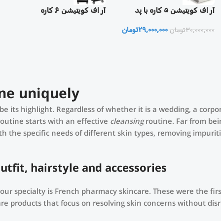
آر اف کویتیشن ۵ کاره با پد
آر اف کویتیشن ۶ کاره
لیپولیز
29,000,000
تومان
30,000,000
تومان
ne uniquely!
be its highlight. Regardless of whether it is a wedding, a corp
routine starts with an effective
cleansing
routine. Far from bei
h the specific needs of different skin types, removing impurit
fit, hairstyle and accessories.
t our specialty is French pharmacy skincare. These were the fi
re products that focus on resolving skin concerns without disru