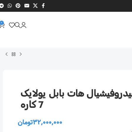
0
دروفیشیال هات بابل یولایک
7 کاره
32,000,000
تومان