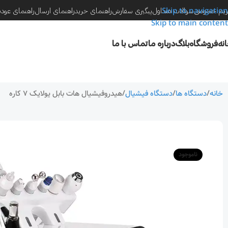
Skip to navigation
یم خصوصی
سوالات متداول
پیگیری سفارش
راهنمای خرید
راهنمای ارسال
راهنمای عود
Skip to main content
نه
فروشگاه
بلاگ
درباره ما
تماس با ما
خانه
دستگاه ها
دستگاه فیشیال
هیدروفیشیال هات بابل یولایک 7 کاره
ناموجود