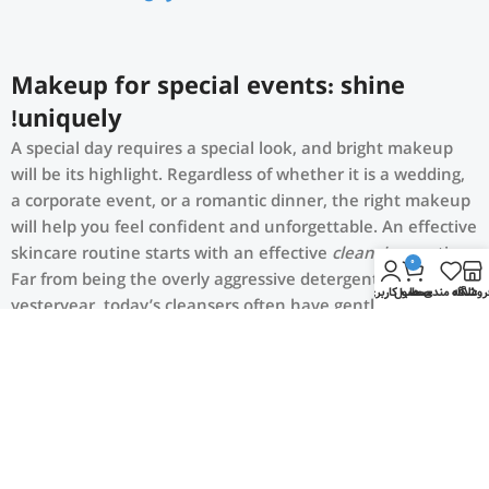
Makeup for special events: shine
uniquely!
A special day requires a special look, and bright makeup
will be its highlight. Regardless of whether it is a wedding,
a corporate event, or a romantic dinner, the right makeup
will help you feel confident and unforgettable. An effective
skincare routine starts with an effective
cleansing
routine.
0
Far from being the overly aggressive detergents of
روشگاه
علاقه مندی ها
محصول
حساب کاربری من
yesteryear, today’s cleansers often have gentle, mild
formulas that work well with the specific needs of different
skin types, removing impurities and make-up residue
without stripping the skin of its natural oils.
Make-up should harmonize with your
outfit, hairstyle and accessories.