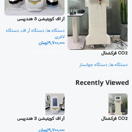
آر اف كويتيشن 3 هندپيس
دستگاه ها
,
دستگاه آر اف
,
دستگاه
آر
لاغری
9,700,000
تومان
د
ل
افزودن به سبد خرید
CO2 فرکشنال
0
دستگاه ها
,
دستگاه جوانساز
اطلاعات بیشتر
Recently Viewed
CO2 فرکشنال
آر اف كويتيشن 3 هندپيس
آر
9,700,000
تومان
0