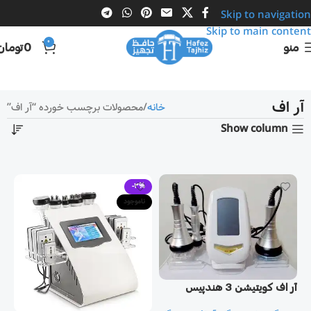
Skip to navigation
Skip to main content
0
منو
0
تومان
آر اف
خانه
محصولات برچسب خورده “آر اف”
Show column
-3%
ناموجود
آر اف كويتيشن 3 هندپيس