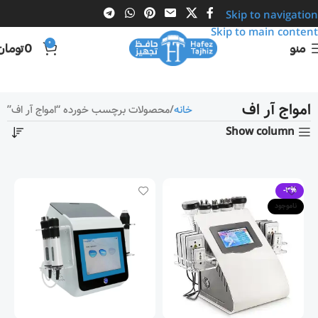
Skip to navigation
Skip to main content
0
منو
0
تومان
امواج آر اف
خانه
محصولات برچسب خورده “امواج آر اف”
Show column
-3%
ناموجود