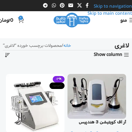
Skip to navigation
Skip to main content
0
منو
0
تومان
لاغری
خانه
محصولات برچسب خورده “لاغری”
Show column
-3%
ناموجود
آر اف كويتيشن 3 هندپيس